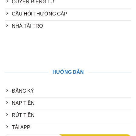
QUYỀN RIÊNG TƯ
CÂU HỎI THƯỜNG GẶP
NHÀ TÀI TRỢ
KHUYẾN MÃI
HƯỚNG DẪN
ĐĂNG KÝ
NẠP TIỀN
RÚT TIỀN
TẢI APP